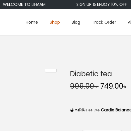
ELCOME TO LIHAAM
SIGN UP & ENJOY 10% OFF
Home
Shop
Blog
Track Order
A
Diabetic tea
O
999.00
৳
749.00
৳
r
i
r
g
r
🍯 প্রতিদিন এক চামচ
Cardio Balanc
i
n