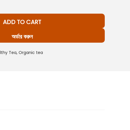
p
ADD TO CART
c
অর্ডার করুন
e
lthy Tea
,
Organic tea
7
4
9
0
0