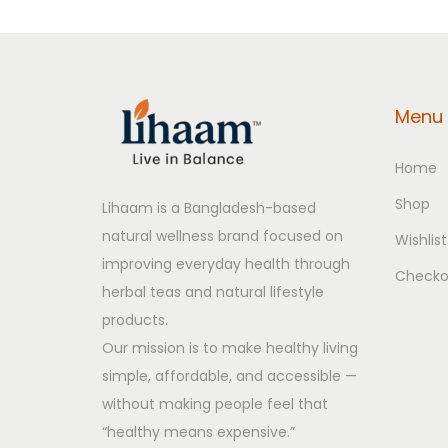
c
e
২
e
i
০
w
s
গ্রা
a
:
ম
Menu
s
1
n
:
0
e
Home
1
0
w
5
.
Shop
Lihaam is a Bangladesh-based
q
0
0
natural wellness brand focused on
Wishlist
u
.
0
improving everyday health through
a
Checko
0
৳
herbal teas and natural lifestyle
n
0
products.
t
৳
.
Our mission is to make healthy living
i
simple, affordable, and accessible —
t
.
without making people feel that
y
“healthy means expensive.”