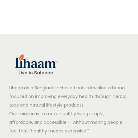
c
T
r
i
r
i
t
e
i
c
i
c
e
a
c
e
c
e
a
২
e
i
e
i
5
০
w
s
w
s
0
গ্রা
a
:
a
:
g
ম
s
2
s
1
m
q
:
4
:
0
q
u
3
9
1
0
u
a
5
.
5
.
Lihaam is a Bangladesh-based natural wellness brand
a
n
0
0
0
0
focused on improving everyday health through herbal
n
t
.
0
.
0
teas and natural lifestyle products.
t
i
0
৳
0
৳
Our mission is to make healthy living simple,
i
t
0
0
affordable, and accessible — without making people
t
y
৳
.
৳
.
feel that “healthy means expensive.”
y