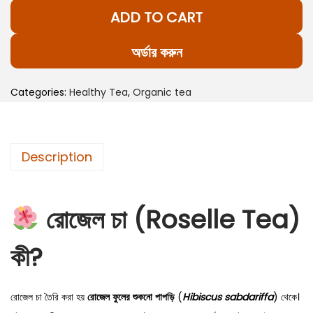
o
i
c
ADD TO CART
s
c
e
e
e
i
অর্ডার করুন
l
w
s
l
a
:
Categories:
Healthy Tea
,
Organic tea
e
s
1
T
:
0
e
1
0
Description
a
5
.
২
0
0
০
.
0
রোজেল চা (Roselle Tea)
গ্রা
0
৳
ম
0
কী?
n
৳
.
e
রোজেল চা তৈরি করা হয়
রোজেল ফুলের শুকনো পাপড়ি
(
Hibiscus sabdariffa
) থেকে।
w
.