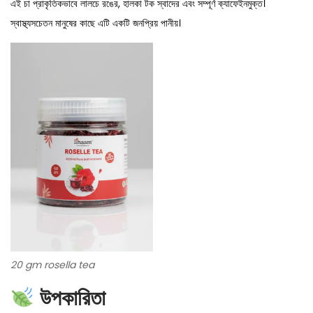
এই চা প্রাকৃতিকভাবে লালচে রঙের, হালকা টক স্বাদের এবং সম্পূর্ণ ক্যাফেইনমুক্ত।
q
স্বাস্থ্যসচেতন মানুষের কাছে এটি একটি জনপ্রিয় পানীয়।
u
a
n
t
i
t
y
20 gm rosella tea
উপকারিতা