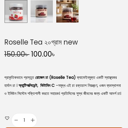
Roselle Tea ২০গ্রাম new
O
C
150.00
৳
100.00
৳
r
u
i
r
g
r
প্রাকৃতিকভাবে প্রস্তুত
রোজেল চা (Roselle Tea)
ক্যাফেইনমুক্ত একটি স্বাস্থ্যকর
i
e
হার্বাল চা ।
অ্যান্টিঅক্সিডেন্ট,
ভিটামিন C
–সমৃদ্ধ এই চা রক্তচাপ নিয়ন্ত্রণ, ওজন ব্যবস্থাপনা
n
n
ও ইমিউন সিস্টেম শক্তিশালী করতে সহায়ক। প্রতিদিনের সুস্থ জীবনের জন্য একটি আদর্শ চা।
a
t
l
p
p
r
R
r
i