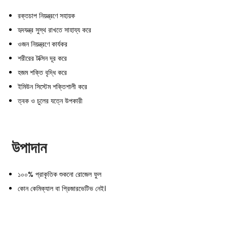
রক্তচাপ নিয়ন্ত্রণে সহায়ক
হৃদযন্ত্র সুস্থ রাখতে সাহায্য করে
ওজন নিয়ন্ত্রণে কার্যকর
শরীরের টক্সিন দূর করে
হজম শক্তি বৃদ্ধি করে
ইমিউন সিস্টেম শক্তিশালী করে
ত্বক ও চুলের যত্নে উপকারী
উপাদান
১০০% প্রাকৃতিক শুকনো রোজেল ফুল
কোন কেমিক্যাল বা প্রিজারভেটিভ নেই।