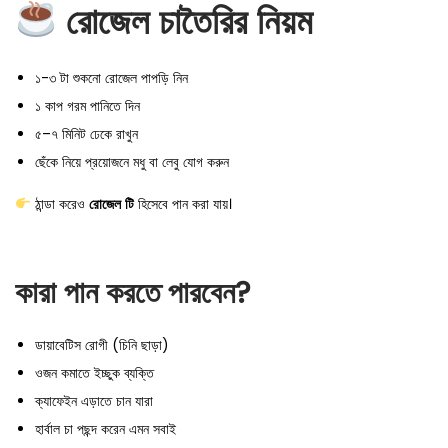
রোজেল চাতৈরির নিয়ম
১-৩ টা শুকনো রোজেল পাপড়ি নিন
১ কাপ গরম পানিতে দিন
৫–৭ মিনিট ঢেকে রাখুন
ছেঁকে নিয়ে প্রয়োজনে মধু বা লেবু যোগ করুন
ঠান্ডা করেও
রোজেল টি
হিসেবে পান করা যায়।
কারা পান করতে পারবেন?
ডায়াবেটিস রোগী (চিনি ছাড়া)
ওজন কমাতে ইচ্ছুক ব্যক্তি
ক্যাফেইন এড়াতে চান যারা
হার্বাল চা পছন্দ করেন এমন সবাই