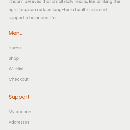
Lihaam believes that small daily habits, like drinking the
.
.
right tea, can reduce long-term health risks and
support a balanced life.
Menu
Home
Shop
Wishlist
Checkout
Support
My account
Addresses